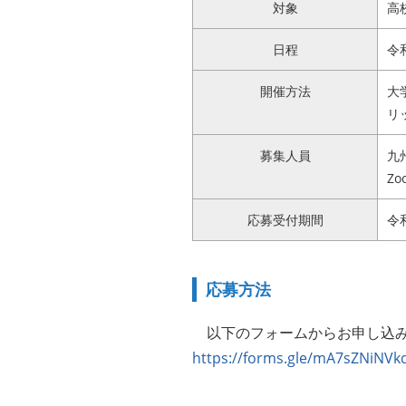
対象
高
日程
令
開催方法
大
リ
募集人員
九
Z
応募受付期間
令和
応募方法
以下のフォームからお申し込み
https://forms.gle/mA7sZNiNVk