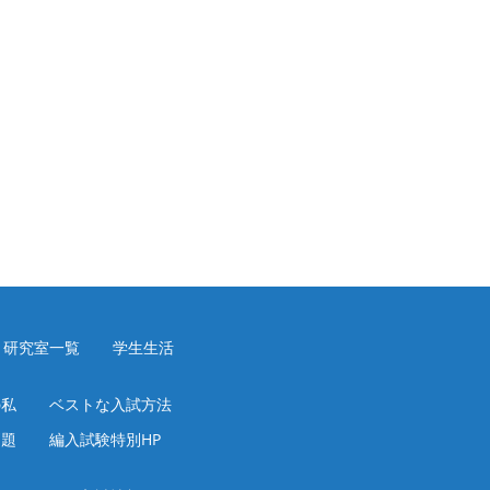
研究室一覧
学生生活
の私
ベストな入試方法
問題
編入試験特別HP