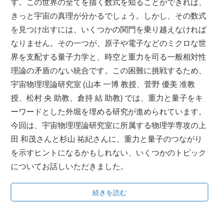
す。この世界の全てを描く数式を知ることができれば、
きっと宇宙の真理が分かるでしょう。しかし、その数式
を見つけ出すには、いくつかの関門を乗り越えなければ
なりません。その一つが、原子や電子などのミクロな世
界を支配する量子力学と、時空と重力を司る一般相対性
理論の矛盾のない統合です。この困難に挑戦するため、
宇宙物理理論研究室 (山本 一博 教授、菅野 優美 准教
授、松村 央 助教、倉持 結 助教) では、重力と量子をキ
ーワードとした外堀を埋める研究が進められています。
今回は、宇宙物理理論研究室に所属する物理学専攻の上
田 和茂さんと杉山 祐紀さんに、重力と量子のつながり
を示すヒントになるかもしれない、いくつかのトピック
についてお話しいただきました。
続きを読む