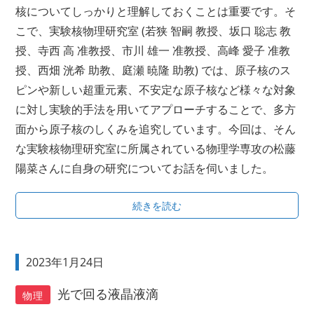
核についてしっかりと理解しておくことは重要です。そ
こで、実験核物理研究室 (若狭 智嗣 教授、坂口 聡志 教
授、寺西 高 准教授、市川 雄一 准教授、高峰 愛子 准教
授、西畑 洸希 助教、庭瀬 暁隆 助教) では、原子核のス
ピンや新しい超重元素、不安定な原子核など様々な対象
に対し実験的手法を用いてアプローチすることで、多方
面から原子核のしくみを追究しています。今回は、そん
な実験核物理研究室に所属されている物理学専攻の松藤
陽菜さんに自身の研究についてお話を伺いました。
続きを読む
2023年1月24日
光で回る液晶液滴
物理