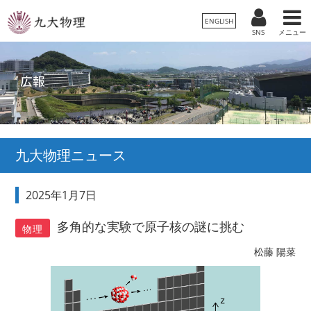
ENGLISH
SNS
メニュー
九大物理ニュース
2025年1月7日
多角的な実験で原子核の謎に挑む
物理
松藤 陽菜