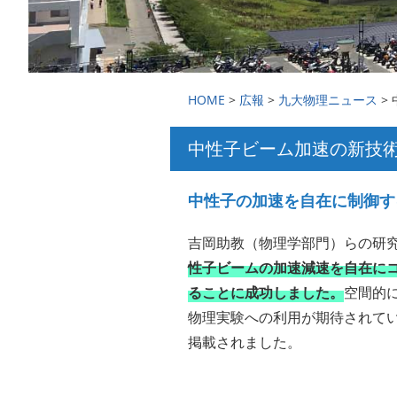
HOME
>
広報
>
九大物理ニュース
>
中性子ビーム加速の新技
中性子の加速を自在に制御す
吉岡助教（物理学部門）らの研
性子ビームの加速減速を自在に
ることに成功しました。
空間的
物理実験への利用が期待されて
掲載されました。