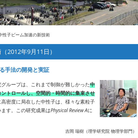
 中性子ビーム加速の新技術
術（
2012年9月11日
）
る手法の開発と実証
究グループは、これまで制御が難しかった
中
コントロールし、空間的・時間的に集束させ
に高密度に局在した中性子は、様々な素粒子
います。この研究成果は
Physical Review A
に
吉岡 瑞樹（理学研究院 物理学部門）