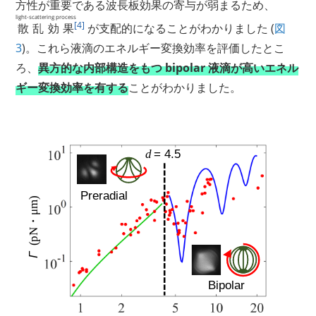
方性が重要である波長板効果の寄与が弱まるため、
light-scattering process
[4]
散乱効果
が支配的になることがわかりました (
図
3
)。これら液滴のエネルギー変換効率を評価したとこ
ろ、
異方的な内部構造をもつ bipolar 液滴が高いエネル
ギー変換効率を有する
ことがわかりました。