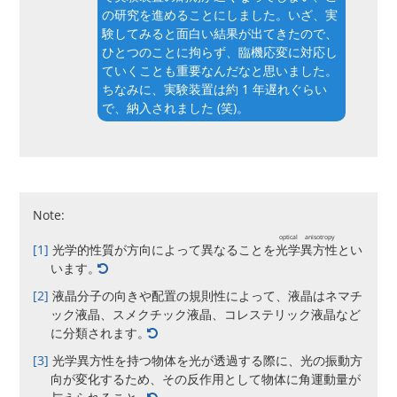
の研究を進めることにしました。いざ、実
験してみると面白い結果が出てきたので、
ひとつのことに拘らず、臨機応変に対応し
ていくことも重要なんだなと思いました。
ちなみに、実験装置は約 1 年遅れぐらい
で、納入されました (笑)。
Note:
optical anisotropy
[1]
光学的性質が方向によって異なることを
光学異方性
とい
います。
[2]
液晶分子の向きや配置の規則性によって、液晶はネマチ
ック液晶、スメクチック液晶、コレステリック液晶など
に分類されます。
[3]
光学異方性を持つ物体を光が透過する際に、光の振動方
向が変化するため、その反作用として物体に角運動量が