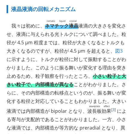
液晶液滴の回転メカニズム
nematic liquid crystal
我々は初めに、
ネマチック液晶
液滴の大きさを変化さ
せ、液滴に与えられる光トルクについて調べました。粒
径が 4.5 μm 程度までは、粒径が大きくなるとトルクも
大きくなるのですが、粒径が 4.5 μm を超えると、
図3
に示すように、トルクが粒径に対して振動することがわ
かりました。このように振る舞いが変化する理由を突き
止めるため、粒子観察を行ったところ、
小さい粒子と大
きい粒子で、内部構造が異なる
ことがわかりました。さ
らに、その内部構造の転移点というのが、振る舞いが変
化する粒径と対応していることもわかりました。大きい
waveplate effect
[3]
液滴では内部構造が bipolar となり、
波長板効果
によ
る寄与が支配的であることがわかりました。一方、小さ
な液滴では、内部構造が等方的な preradial となり、異