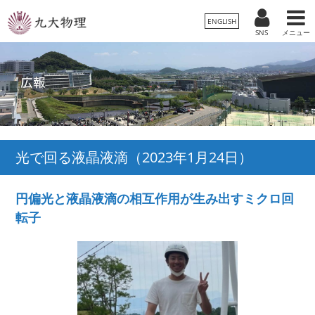
ENGLISH
SNS
メニュー
光で回る液晶液滴（
2023年1月24日
）
円偏光と液晶液滴の相互作用が生み出すミクロ回
転子