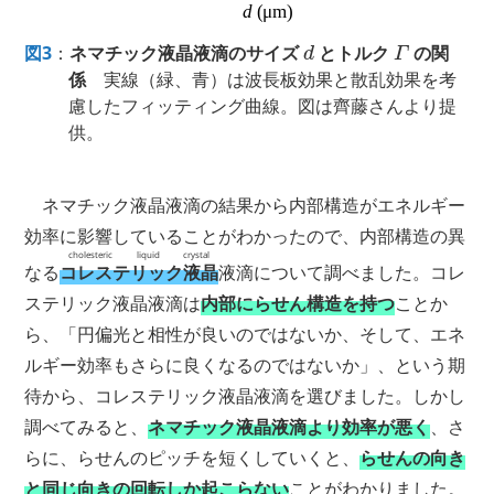
d
Γ
図3
：
ネマチック液晶液滴のサイズ
とトルク
の関
係
実線（緑、青）は波長板効果と散乱効果を考
慮したフィッティング曲線。図は齊藤さんより提
供。
ネマチック液晶液滴の結果から内部構造がエネルギー
効率に影響していることがわかったので、内部構造の異
cholesteric liquid crystal
なる
コレステリック液晶
液滴について調べました。コレ
ステリック液晶液滴は
内部にらせん構造を持つ
ことか
ら、「円偏光と相性が良いのではないか、そして、エネ
ルギー効率もさらに良くなるのではないか」、という期
待から、コレステリック液晶液滴を選びました。しかし
調べてみると、
ネマチック液晶液滴より効率が悪く
、さ
らに、らせんのピッチを短くしていくと、
らせんの向き
と同じ向きの回転しか起こらない
ことがわかりました。