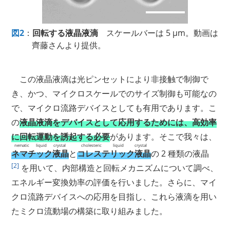
図2
：
回転する液晶液滴
スケールバーは 5 μm。動画は
齊藤さんより提供。
この液晶液滴は光ピンセットにより非接触で制御で
き、かつ、マイクロスケールでのサイズ制御も可能なの
で、マイクロ流路デバイスとしても有用であります。こ
の
液晶液滴をデバイスとして応用するためには、高効率
に回転運動を誘起する必要
があります。そこで我々は、
nematic liquid crystal
cholesteric liquid crystal
ネマチック液晶
と
コレステリック液晶
の 2 種類の液晶
[2]
を用いて、内部構造と回転メカニズムについて調べ、
エネルギー変換効率の評価を行いました。さらに、マイ
クロ流路デバイスへの応用を目指し、これら液滴を用い
たミクロ流動場の構築に取り組みました。