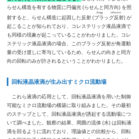
らせん構造を有する物質に円偏光 (らせんと同方向) を照
Bragg reflection
射すると、らせん構造に起因した反射
(
ブラッグ反射
)
が
起こることが知られており、コレステリック液晶液滴で
も同様の現象が起こっていることがわかりました。コレ
ステリック液晶液滴の場合、このブラッグ反射が角運動
量の受け渡しに寄与しているため、らせんの向きと同方
向の回転のみが許されるということがわかりました。
回転液晶液滴が生み出すミクロ流動場
これら液滴の応用として、回転液晶液滴を用いた制御
可能なミクロ流動場の構築に取り組みました。その最初
のステップとして、回転液晶液滴が誘起する流動場につ
いて調べました。観察の結果、周囲の流体 (水) は回転液
滴を回るように流れており、理論値との比較から、回転