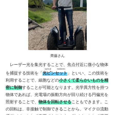
齊藤さん
レーザー光を集光することで、焦点付近に微小な物体
optical tweezers
を捕捉する技術を「
光ピンセット
」といい、この技術を
利用することで、細胞などの
小さくて柔らかいものを精
密に制御
することが可能となります。光学異方性を持つ
物体であれば、光電場の振動方向が回り続ける円偏光を
照射することで、
物体を回転させる
こともできます。こ
の回転は、非接触で制御できることから、マイクロ流動