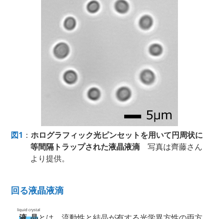
図1
：
ホログラフィック光ピンセットを用いて円周状に
等間隔トラップされた液晶液滴
写真は齊藤さん
より提供。
回る液晶液滴
liquid crystal
液晶
とは、流動性と結晶が有する光学異方性の両方