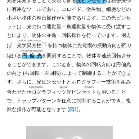
光を集光することで実現できる
光ピンセット
は精密操作
に有用なツールであり、コロイド、微生物、細胞などの
小さい物体の精密操作が可能であります。この光ピンセ
ットは、光の持つ運動量・角運動量を物体に受け渡すこ
とにより、物体の並進・回転操作を行っています。例え
optical anisotropy
[1]
ば、
光学異方性
を持つ物体に光電場の振動方向が回り
circular polarization
続ける
円偏光
を照射することで、物体を連続回転させ
ることができます。このとき、物体の回転方向は円偏光
の向き (右回転・左回転) によって制御することができま
す。さらに、光ピンセットとホログラフィー技術を組み
holographic optical tweezers
合わせた
ホログラフィック光ピンセット
を用いること
で、トラップパターンを任意に制御することができ、複
雑な操作が可能となります (
図1
)。