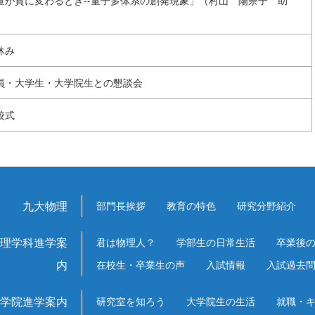
量が質に変わるとき--量子多体系の創発現象」（村山 陽奈子 助
）
休み
員・大学生・大学院生との懇談会
校式
九大物理
部門長挨拶
教育の特色
研究分野紹介
理学科進学案
君は物理人？
学部生の日常生活
卒業後
内
在校生・卒業生の声
入試情報
入試過去
学院進学案内
研究室を知ろう
大学院生の生活
就職・