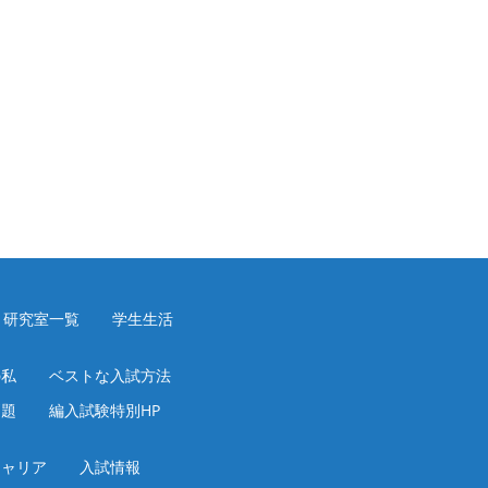
研究室一覧
学生生活
の私
ベストな入試方法
問題
編入試験特別HP
キャリア
入試情報