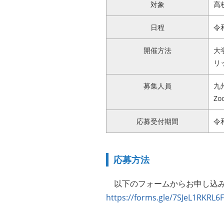
対象
高
日程
令
開催方法
大
リ
募集人員
九
Z
応募受付期間
令和
応募方法
以下のフォームからお申し込み
https://forms.gle/7SJeL1RKRL