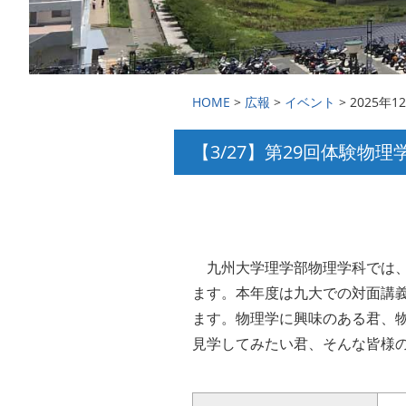
HOME
>
広報
>
イベント
> 2025年1
【3/27】第29回体験物
九州大学理学部物理学科では、
ます。本年度は九大での対面講義
ます。物理学に興味のある君、
見学してみたい君、そんな皆様