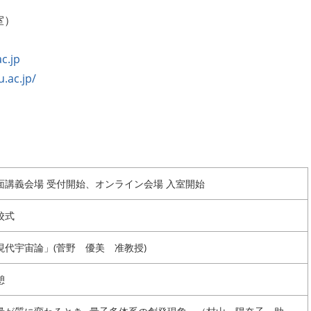
務室）
c.jp
.ac.jp/
面講義会場 受付開始、オンライン会場 入室開始
校式
現代宇宙論」(菅野 優美 准教授)
憩